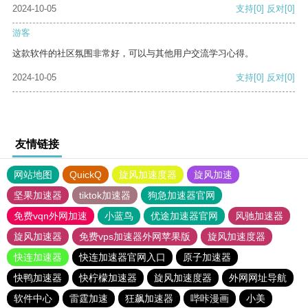
2024-10-05
支持
[0]
反对
[0]
游客
这款软件的社区氛围非常好，可以与其他用户交流学习心得。
2024-10-05
支持
[0]
反对
[0]
友情链接
网站地图
QuickQ
旋风加速度器
旋风加速
坚果加速器
tiktok加速器
狗急加速器官网
免费vqn外网加速
小蓝鸟
优途加速器官网
风驰加速器
旋风加速器
免费vps加速器外网苹果版
旋风加速度器
快连加速器
快连加速器官网入口
原子加速器
快鸭加速器
快柠檬加速器
旋风加速度器
外网网址导航
软件中心
雷霆加速
狂飙加速器
哔咔漫画
小美