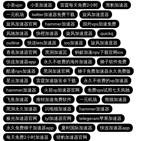
小美vpn
小美加速器
雷霆每天免费2小时
黑豹加速器
一元机场
twitter加速器免费下载
旋风加速度器
旋风加速器官网
hammer加速器
国外vps加速免费
风驰加速器
快橙加速器
旋风加速度器
quickq
outline
快连lets加速器
ios加速器
旋风加速度器
香蕉加速器官网
黑洞加速噐
蚂蚁加速npv下载官网ios
快连加速器app
永久不收费的海外加速器
梯子软件免费
酷通npv加速器
黑洞加速官网
梯子免费加速器永久免费版
星云加速器
雷霆加速版安卓下载
永久不收费的vp加速器
hammer加速器
火箭vp加速器官网
免费vps试用七天风驰
飞鱼加速器
推特加速免费软件
一元机场
熊猫加速器
黑洞永久加速器
闪电猫加速器
hammer加速器
极光加速器官网
tyl加速器官网
telegeram苹果加速器
永久免费梯子加速器app
夏时国际加速器
快连加速器app
每天免费2小时加速器
猎豹加速器官网