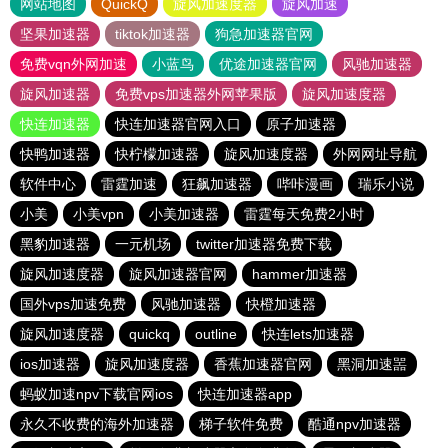
网站地图
QuickQ
旋风加速度器
旋风加速
坚果加速器
tiktok加速器
狗急加速器官网
免费vqn外网加速
小蓝鸟
优途加速器官网
风驰加速器
旋风加速器
免费vps加速器外网苹果版
旋风加速度器
快连加速器
快连加速器官网入口
原子加速器
快鸭加速器
快柠檬加速器
旋风加速度器
外网网址导航
软件中心
雷霆加速
狂飙加速器
哔咔漫画
瑞乐小说
小美
小美vpn
小美加速器
雷霆每天免费2小时
黑豹加速器
一元机场
twitter加速器免费下载
旋风加速度器
旋风加速器官网
hammer加速器
国外vps加速免费
风驰加速器
快橙加速器
旋风加速度器
quickq
outline
快连lets加速器
ios加速器
旋风加速度器
香蕉加速器官网
黑洞加速噐
蚂蚁加速npv下载官网ios
快连加速器app
永久不收费的海外加速器
梯子软件免费
酷通npv加速器