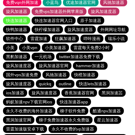
免费vqn外网加速
小蓝鸟
优途加速器官网
风驰加速器
旋风加速器
免费vps加速器外网苹果版
旋风加速度器
快连加速器
快连加速器官网入口
原子加速器
快鸭加速器
快柠檬加速器
旋风加速度器
外网网址导航
软件中心
雷霆加速
狂飙加速器
哔咔漫画
瑞乐小说
小美
小美vpn
小美加速器
雷霆每天免费2小时
黑豹加速器
一元机场
twitter加速器免费下载
旋风加速度器
旋风加速器官网
hammer加速器
国外vps加速免费
风驰加速器
快橙加速器
旋风加速度器
quickq
outline
快连lets加速器
ios加速器
旋风加速度器
香蕉加速器官网
黑洞加速噐
蚂蚁加速npv下载官网ios
快连加速器app
永久不收费的海外加速器
梯子软件免费
酷通npv加速器
黑洞加速官网
梯子免费加速器永久免费版
星云加速器
雷霆加速版安卓下载
永久不收费的vp加速器