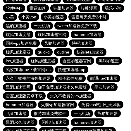
软件中心
雷霆加速
狂飙加速器
哔咔漫画
瑞乐小说
小美
小美vpn
小美加速器
雷霆每天免费2小时
黑豹加速器
一元机场
twitter加速器免费下载
旋风加速度器
旋风加速器官网
hammer加速器
国外vps加速免费
风驰加速器
快橙加速器
旋风加速度器
quickq
outline
快连lets加速器
ios加速器
旋风加速度器
香蕉加速器官网
黑洞加速噐
蚂蚁加速npv下载官网ios
快连加速器app
永久不收费的海外加速器
梯子软件免费
酷通npv加速器
黑洞加速官网
梯子免费加速器永久免费版
星云加速器
雷霆加速版安卓下载
永久不收费的vp加速器
hammer加速器
火箭vp加速器官网
免费vps试用七天风驰
飞鱼加速器
推特加速免费软件
一元机场
熊猫加速器
黑洞永久加速器
闪电猫加速器
hammer加速器