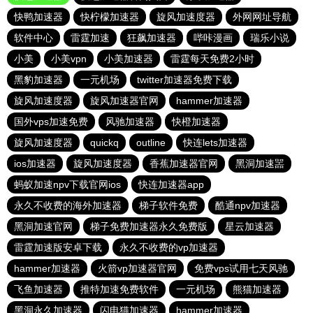
快鸭加速器
快柠檬加速器
旋风加速度器
外网网址导航
软件中心
雷霆加速
狂飙加速器
哔咔漫画
瑞乐小说
小美
小美vpn
小美加速器
雷霆每天免费2小时
黑豹加速器
一元机场
twitter加速器免费下载
旋风加速度器
旋风加速器官网
hammer加速器
国外vps加速免费
风驰加速器
快橙加速器
旋风加速度器
quickq
outline
快连lets加速器
ios加速器
旋风加速度器
香蕉加速器官网
黑洞加速噐
蚂蚁加速npv下载官网ios
快连加速器app
永久不收费的海外加速器
梯子软件免费
酷通npv加速器
黑洞加速官网
梯子免费加速器永久免费版
星云加速器
雷霆加速版安卓下载
永久不收费的vp加速器
hammer加速器
火箭vp加速器官网
免费vps试用七天风驰
飞鱼加速器
推特加速免费软件
一元机场
熊猫加速器
黑洞永久加速器
闪电猫加速器
hammer加速器